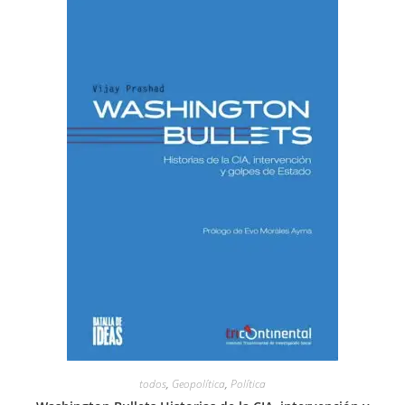
todos
,
Geopolítica
,
Política