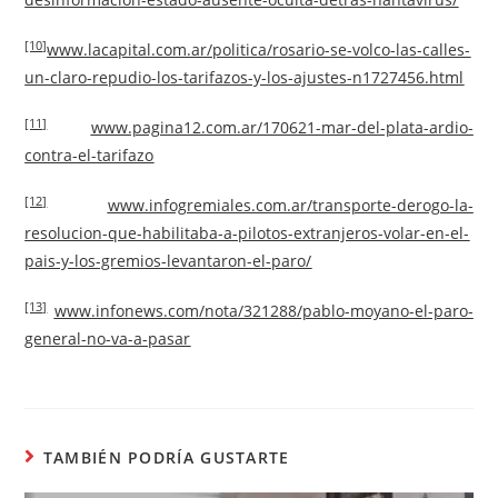
[10]
www.lacapital.com.ar/politica/rosario-se-volco-las-calles-
un-claro-repudio-los-tarifazos-y-los-ajustes-n1727456.html
[11]
www.pagina12.com.ar/170621-mar-del-plata-ardio-
contra-el-tarifazo
[12]
www.infogremiales.com.ar/transporte-derogo-la-
resolucion-que-habilitaba-a-pilotos-extranjeros-volar-en-el-
pais-y-los-gremios-levantaron-el-paro/
[13]
www.infonews.com/nota/321288/pablo-moyano-el-paro-
general-no-va-a-pasar
TAMBIÉN PODRÍA GUSTARTE