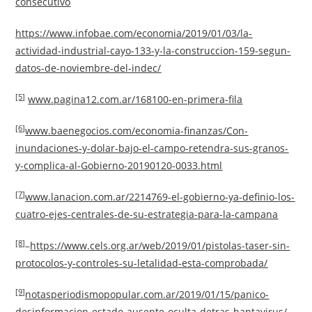
consecutivo
https://www.infobae.com/economia/2019/01/03/la-
actividad-industrial-cayo-133-y-la-construccion-159-segun-
datos-de-noviembre-del-indec/
[5]
www.pagina12.com.ar/168100-en-primera-fila
[6]
www.baenegocios.com/economia-finanzas/Con-
inundaciones-y-dolar-bajo-el-campo-retendra-sus-granos-
y-complica-al-Gobierno-20190120-0033.html
[7]
www.lanacion.com.ar/2214769-el-gobierno-ya-definio-los-
cuatro-ejes-centrales-de-su-estrategia-para-la-campana
[8]
–
https://www.cels.org.ar/web/2019/01/pistolas-taser-sin-
protocolos-y-controles-su-letalidad-esta-comprobada/
[9]
notasperiodismopopular.com.ar/2019/01/15/panico-
desinformacion-estado-ausente-oculta-detras-hantavirus/