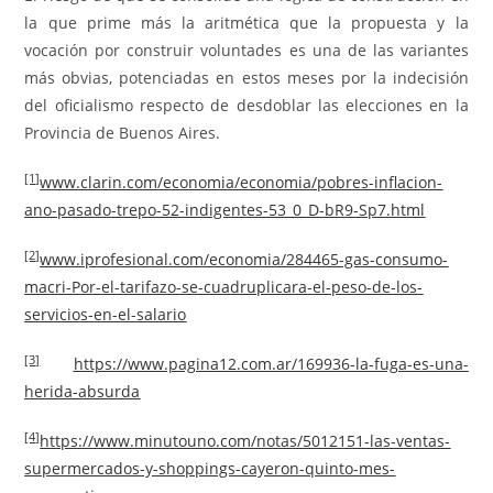
la que prime más la aritmética que la propuesta y la
vocación por construir voluntades es una de las variantes
más obvias, potenciadas en estos meses por la indecisión
del oficialismo respecto de desdoblar las elecciones en la
Provincia de Buenos Aires.
[1]
www.clarin.com/economia/economia/pobres-inflacion-
ano-pasado-trepo-52-indigentes-53_0_D-bR9-Sp7.html
[2]
www.iprofesional.com/economia/284465-gas-consumo-
macri-Por-el-tarifazo-se-cuadruplicara-el-peso-de-los-
servicios-en-el-salario
[3]
https://www.pagina12.com.ar/169936-la-fuga-es-una-
herida-absurda
[4]
https://www.minutouno.com/notas/5012151-las-ventas-
supermercados-y-shoppings-cayeron-quinto-mes-