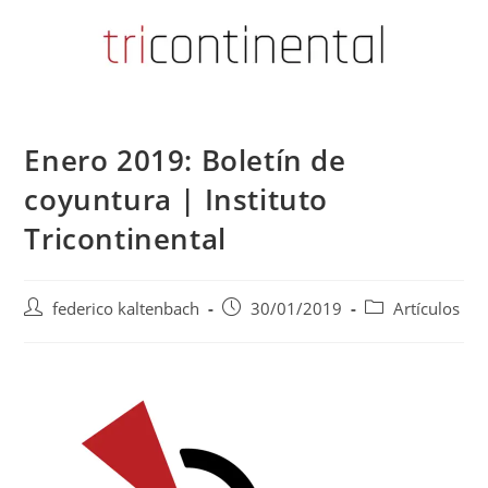
Enero 2019: Boletín de
coyuntura | Instituto
Tricontinental
Autor
Publicación
Categoría
federico kaltenbach
30/01/2019
Artículos
de
de
de
la
la
la
entrada:
entrada:
entrada: