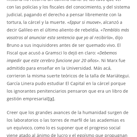
con las policías y los fiscales del conocimiento, y del sistema
judicial, pagando el derecho a pensar libremente con la
tortura, la cárcel y la muerte.
«Eppur si muove»
, alcanzó a
decir Galileo en el último aliento de rebeldía.
«Tembláis más
vosotros al anunciar esta sentencia que yo al recibirla»
, dijo
Bruno a sus inquisidores antes de ser quemado vivo. El
Fiscal que acusó a Gramsci lo dejó en claro:
«Debemos
impedir que este cerebro funcione por 20 años»
. Ni Marx fue
admitido para enseñar en la Universidad. Más acá,
corrieron la misma suerte teóricos de la talla de Mariátegui.
García Linera pudo estudiar El Capital en la cárcel porque
los ignorantes penitenciarios pensaron que era un libro de
gestión empresarial
[ix]
.
Creer que los grandes avances de la humanidad surgen de
los laboratorios o las torres de marfil de las academias es
un equívoco, como lo es suponer que el progreso social
viene atado al ánimo de lucro y el egoísmo que propugnan