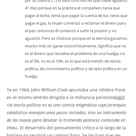
por su cuenta.
(…) El dato concreto es que nadie aguantó
41 días porque en la práctica el compañero tenía que
pagar al leche, tenía que pagar la cuenta de luz, tenía que
pagar el gas, la mujer comenzó a reclamar el dinero para
el pan, entonces él comenzó a sufrir la presión y no
aguantó. Pero es chistoso porque en la derrota ganamos
mucho más sin ganar económicamente. Significa que no
es el dinero que resuelve el problema de una huelga, no
es el 5%, no es el 10%, es lo que está metido de teoría
política, de conocimiento político y de tesis política en un
huelga.
Ya en 1964, John William Cook apuntaba una célebre frase
en el mismo sentido dirigida a la militancia peronista
[viii]
:
«la teoría política no es una ciencia enigmática cuya jerarquía
cabalística manejan unos pocos iniciados, sino un instrumento
de las masas para desatar la tremenda potencia contenida en
ellas»
. El desarrollo del pensamiento crítico a lo largo de la
historia no recorrió un camino llano. Se las tuvo que ver