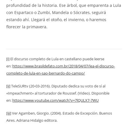
profundidad de la historia. Ese árbol, que emparenta a Lula
con Espartaco o Zumbi, Mandela o Sócrates, seguirá
estando ahí. Llegará el otoño, el invierno, o haremos
florecer la primavera.
[i]
El discurso completo de Lula en castellano puede leerse
en:
https://www.brasildefato.com.br/2018/04/07/lea-el-discurso-
completo-de-lula-en-sao-bernardo-do-campo/
[ii]
TeleSURtv (20-03-2016). Diputado dedica su voto de sí al
«Impeachment» al torturador de Roussef. (Video). Disponible
en:
https://www.youtube.com/watch?v=7lQULX7-7WU
[iii]
Ver Agamben, Giorgio. (2004). Estado de Excepción. Buenos
Aires. Adriana Hidalgo editora.