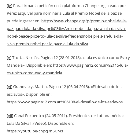
[iv]
Para firmar la petición en la plataforma Change.org creada por
Pérez Esquivel para nominar a Lula al Premio Nobel de la paz se
puede ingresar en:
https://www.change.org/p/premio-nobel-de-la-
paz-para-lula-da-silva-pr%C3%AAmio-nobel-da-paz-a-lula-da-silva-
nobel-peace-prize-to-lula-da-silva-friedensnobelpreis-an-lula-da-
silva-premio-nobel-per-la-pace-a-lula-da-silva
[v]
Trotta, Nicolás. Página 12 (28-01-2018). «Lula es único como Evo y
Mandela». Disponible en:
https://www.pagina12.com.ar/92115-lula-
es-unico-como-evo-y-mandela
[vi]
Granovsky, Martín. Página 12 (06-04-2018). «El desafío de los
esclavos». Disponible en:
https://www.pagina12.com.ar/106108-el-desafio-de-los-esclavos
[vii]
Canal Encuentro (24-05-2011). Presidentes de Latinoamérica:
Lula Da Silva I. (Video). Disponible en:
https://youtu.be/chpcJ7nSUMs