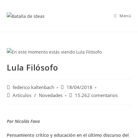
Saltar
al
Menú
contenido
Lula Filósofo
Autor
Publicación
federico kaltenbach
18/04/2018
de
de
Categoría
Comentarios
Artículos
/
Novedades
15.262 comentarios
la
la
de
de
entrada:
entrada:
la
la
entrada:
entrada:
Por Nicolás Fava
Pensamiento crítico y educación en el último discurso del