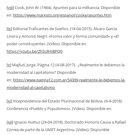
[viii]
Cook, John W. (1964). Apuntes para la militancia. Disponible
en:
https://www.marxists.org/espanol/cooke/apuntes.htm
[ix]
Editorial Traficantes de Sueños. (18-04-2015). Álvaro García
Linera y Antonio Negri: «Forma valor y forma comunidad» y «El
poder constituyente». (Video). Disponible en:
https://youtu.be/ZhSUlHIBPQ0
[x]
Majfud, Jorge. Página 12 (4-08-2017). ¿Realmente le debemos la
modernidad al capitalismo? Disponible
en:
https://www.pagina12.com.ar/54309-realmente-le-debemos-la-
modernidad-al-capitalismo
[xi]
Vicepresidencia del Estado Plurinacional de Bolivia. (6-4-2018).
Conferencia «Pueblo y Populismos». (Video). Disponible en:
[xii]
Ignacio Avetus (24-04-2018). Doctorado Honoris Causa a Rafael
Correa de parte de la UMET-Argentina. (Video). Disponible