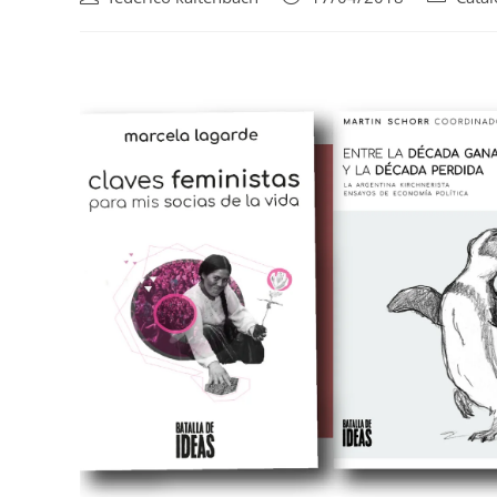
de
de
de
la
la
la
entrada:
entrada:
entrada: