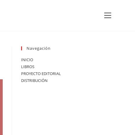
Ver
menú
de
la
web
Navegación
INICIO
LIBROS
PROYECTO EDITORIAL
DISTRIBUCIÓN