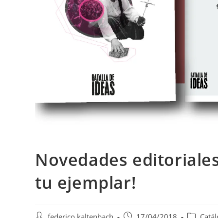
Novedades editoriales
tu ejemplar!
Autor
Publicación
Categoría
federico kaltenbach
17/04/2018
Catál