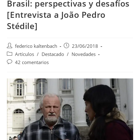
Brasil: perspectivas y desafíos
[Entrevista a João Pedro
Stédile]
Autor
Publicación
federico kaltenbach
23/06/2018
de
de
Categoría
Artículos
/
Destacado
/
Novedades
la
la
de
Comentarios
42 comentarios
entrada:
entrada:
la
de
entrada:
la
entrada: