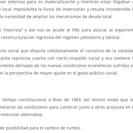
nes externas para su materialización y mientras estas llegaban 
cal imposibilita la lluvia de inversiones y resulta insostenible 
la necesidad de ampliar los mecanismos de deuda local.
a “macrista” y por eso se acude al FMI, para asociar al organis
 reestructuración regresiva del régimen jubilatorio y laboral.
icto social que disputa cotidianamente el consenso de la socied
uesta represiva cuenta con cierto respaldo social y eso sostiene 
protesta derivada de las nuevas condiciones económicas sufridas 
con la perspectiva de mayor ajuste en el gasto público social.
o tiempo constitucional a fines de 1983, del mismo modo que l
eraron las condiciones para construir junto a otros procesos en 
retensión alternativa.
 de posibilidad para el cambio de rumbo.