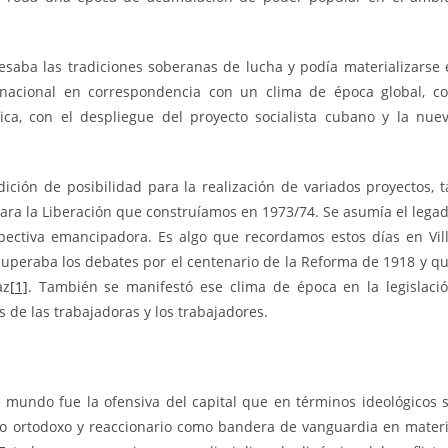
saba las tradiciones soberanas de lucha y podía materializarse 
nacional en correspondencia con un clima de época global, c
ca, con el despliegue del proyecto socialista cubano y la nue
ndición de posibilidad para la realización de variados proyectos, t
ara la Liberación que construíamos en 1973/74. Se asumía el lega
ectiva emancipadora. Es algo que recordamos estos días en Vil
cuperaba los debates por el centenario de la Reforma de 1918 y q
az
[1]
. También se manifestó ese clima de época en la legislaci
 de las trabajadoras y los trabajadores.
l mundo fue la ofensiva del capital que en términos ideológicos 
mo ortodoxo y reaccionario como bandera de vanguardia en mater