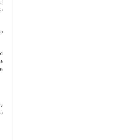
al
la
mo
ad
la
en
as
la