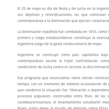
El 25 de mayo es día de fiesta y de lucha en la Argenti
sus objetivos y reivindicaciones, las que continúan
contemporánea a la dominación que ejercen corporacion
La dominación española fue combatida en 1810, como lo 
primero y luego estadounidense constituye la esencia
Argentina luego de la gesta revolucionaria de mayo.
Argentina se construyó como país capitalista bajo
contemporáneo asume la triple confrontación como an
condiciones de lucha contra el racismo, la discriminación
Ese programa que enunciamos viene siendo construido
tiempo, con un momento de máxima acumulación de po
que condensó la situación fue “liberación o dependenci
procesos populares construidos entre fines de los 
cordobazo/rosariazo, el levantamiento estudiantil mex
Praga, hasta llegar al triunfo de Vietnam sobre EEU