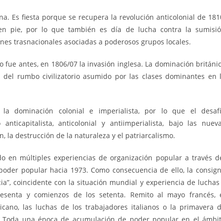
na. Es fiesta porque se recupera la revolución anticolonial de 181
 en pie, por lo que también es día de lucha contra la sumisi
es trasnacionales asociadas a poderosos grupos locales.
fue antes, en 1806/07 la invasión inglesa. La dominación británi
 del rumbo civilizatorio asumido por las clases dominantes en 
 la dominación colonial e imperialista, por lo que el desaf
ticapitalista, anticolonial y antiimperialista, bajo las nuev
, la destrucción de la naturaleza y el patriarcalismo.
 en múltiples experiencias de organización popular a través d
der popular hacia 1973. Como consecuencia de ello, la consig
a”, coincidente con la situación mundial y experiencia de luchas
sesenta y comienzos de los setenta. Remito al mayo francés, 
icano, las luchas de los trabajadores italianos o la primavera 
U. Toda una época de acumulación de poder popular en el ámbi