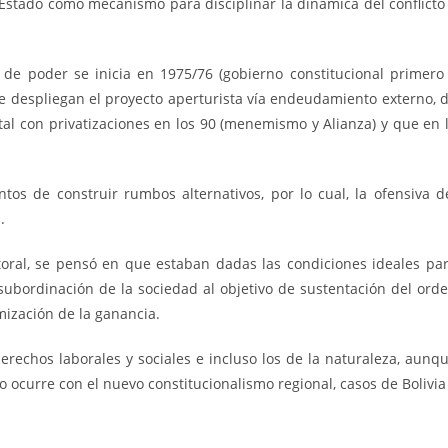
 Estado como mecanismo para disciplinar la dinámica del conflicto
 de poder se inicia en 1975/76 (gobierno constitucional primero
e despliegan el proyecto aperturista vía endeudamiento externo, 
tal con privatizaciones en los 90 (menemismo y Alianza) y que en 
ntos de construir rumbos alternativos, por lo cual, la ofensiva d
.
toral, se pensó en que estaban dadas las condiciones ideales pa
la subordinación de la sociedad al objetivo de sustentación del ord
imización de la ganancia.
erechos laborales y sociales e incluso los de la naturaleza, aunq
mo ocurre con el nuevo constitucionalismo regional, casos de Bolivia