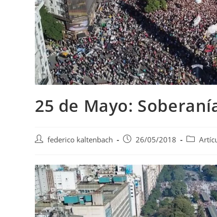
25 de Mayo: Soberaní
Autor
Publicación
Categoría
federico kaltenbach
26/05/2018
Artíc
de
de
de
la
la
la
entrada:
entrada:
entrada: